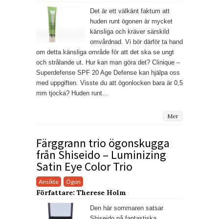
Det är ett välkänt faktum att
huden runt ögonen är mycket
känsliga och kräver särskild
omvårdnad. Vi bör därför ta hand
om detta känsliga område för att det ska se ungt
och strålande ut. Hur kan man göra det? Clinique –
Superdefense SPF 20 Age Defense kan hjälpa oss
med uppgiften. Visste du att ögonlocken bara är 0,5
mm tjocka? Huden runt...
Mer
Färggrann trio ögonskugga
från Shiseido – Luminizing
Satin Eye Color Trio
Ansikte
Ögon
Författare: Therese Holm
Den här sommaren satsar
Shiseido på fantastiska