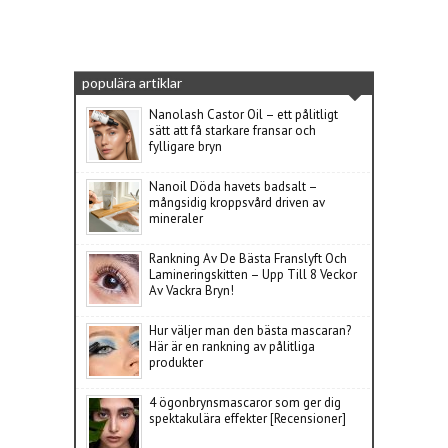
populära artiklar
Nanolash Castor Oil – ett pålitligt
sätt att få starkare fransar och
fylligare bryn
Nanoil Döda havets badsalt –
mångsidig kroppsvård driven av
mineraler
Rankning Av De Bästa Franslyft Och
Lamineringskitten – Upp Till 8 Veckor
Av Vackra Bryn!
Hur väljer man den bästa mascaran?
Här är en rankning av pålitliga
produkter
4 ögonbrynsmascaror som ger dig
spektakulära effekter [Recensioner]