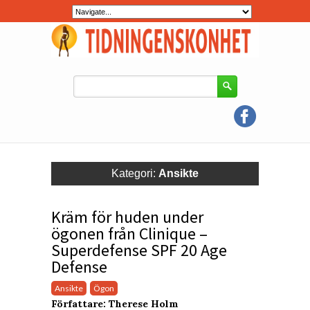
Kategori:
Ansikte
Kräm för huden under
ögonen från Clinique –
Superdefense SPF 20 Age
Defense
Ansikte
Ögon
Författare: Therese Holm